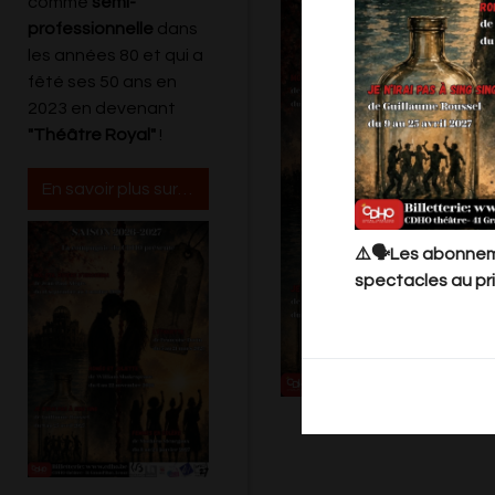
comme
semi-
professionnelle
dans
les années 80 et qui a
fêté ses 50 ans en
2023 en devenant
"Théâtre Royal"
!
En savoir plus sur le Cdho
⚠️🗣️Les abonneme
spectacles au pri