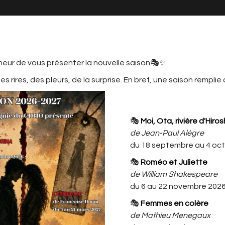
neur de vous présenter la nouvelle saison🎭✨
s rires, des pleurs, de la surprise. En bref, une saison remplie
MATION
LE CDHO, C'EST AUSSI ...
L'ACTU
CDHO
🎭
Moi, Ota, rivière d'Hiro
de Jean-Paul Alègre
N 2026 / 2027
du 18 septembre au 4 oc
🎭
Roméo et Juliette
de William Shakespeare
du 6 au 22 novembre 202
ous présenter la nouvelle saison🎭✨
🎭
Femmes en colère
es pleurs, de la surprise. En bref, une saison remplie d'émotio
de Mathieu Menegaux