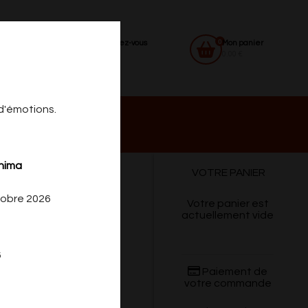
0
Identifiez-vous
Mon panier
0.00 €
 d'émotions.
 DU
CONTACT
shima
VOTRE PANIER
tobre 2026
Votre panier est
actuellement vide
6
Paiement de
votre commande
ns.