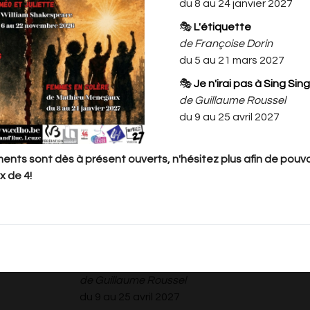
du 8 au 24 janvier 2027
🎭
L'étiquette
🎭
Moi, Ota, rivière d'Hiroshima
de Françoise Dorin
de Jean-Paul Alègre
du 5 au 21 mars 2027
du 18 septembre au 4 octobre 2026
🎭
Je n'irai pas à Sing Sing
🎭
Roméo et Juliette
de Guillaume Roussel
de William Shakespeare
du 9 au 25 avril 2027
du 6 au 22 novembre 2026
🎭
Femmes en colère
nts sont dès à présent ouverts, n'hésitez plus afin de pouvoi
de Mathieu Menegaux
x de 4!
du 8 au 24 janvier 2027
🎭
L'étiquette
de Françoise Dorin
du 5 au 21 mars 2027
🎭
Je n'irai pas à Sing Sing
de Guillaume Roussel
du 9 au 25 avril 2027