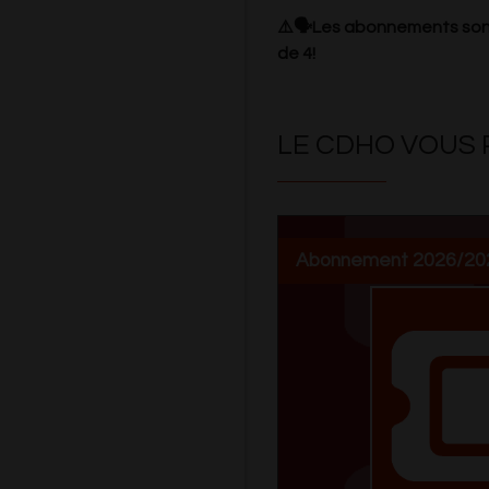
⚠️🗣️Les abonnements sont 
de 4!
LE CDHO VOUS P
Abonnement 2026/20