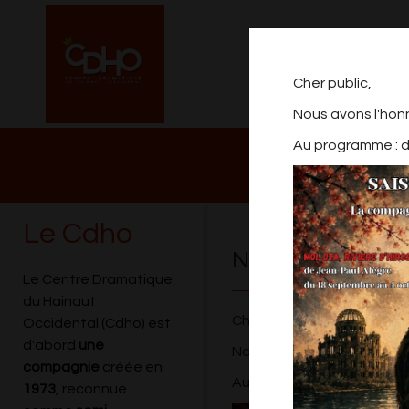
Cher public,
Nous avons l'hon
Au programme : de
NOTRE PROGRAM
2026/2027
Le Cdho
NOUVELLE SAISO
Le Centre Dramatique
du Hainaut
Cher public,
Occidental (Cdho) est
d'abord
une
Nous avons l'honneur de v
compagnie
créée en
Au programme : des rires, d
1973
, reconnue