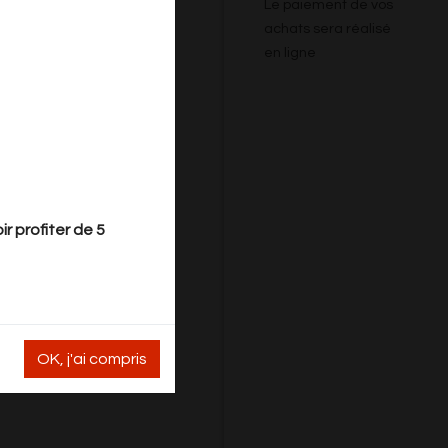
Le paiement de vos
achats sera réalisé
en ligne
r profiter de 5
OK, j'ai compris