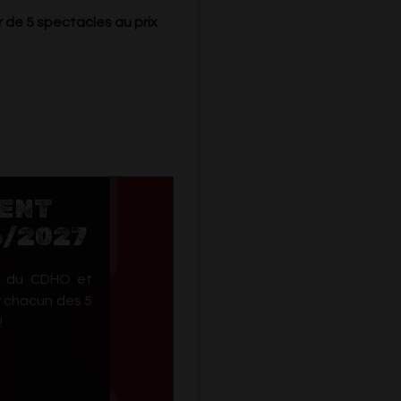
r de 5 spectacles au prix
ENT
6/2027
t du CDHO et
r chacun des 5
!