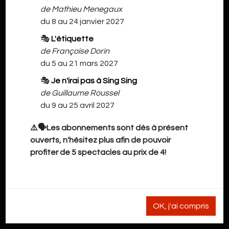
de Mathieu Menegaux
du 8 au 24 janvier 2027
🎭
L'étiquette
de Françoise Dorin
du 5 au 21 mars 2027
🎭
Je n'irai pas à Sing Sing
de Guillaume Roussel
du 9 au 25 avril 2027
NOS INFORMATIONS
⚠️🗣️Les abonnements sont dès à présent
ouverts, n'hésitez plus afin de pouvoir
Grand'Rue 41
profiter de 5 spectacles au prix de 4!
7900 Leuze-en-Hainaut
cdho@live.be
pour les stages / ateliers et les demandes de location
OK, j'ai compris
de salle