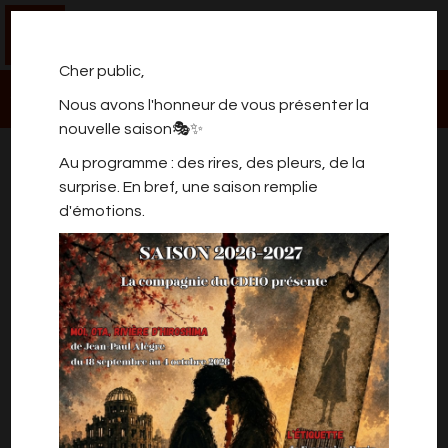
0
Cher public,
Nous avons l'honneur de vous présenter la
nouvelle saison🎭✨
LEUZE ANGELES COMEDY
Au programme : des rires, des pleurs, de la
CLUB!
surprise. En bref, une saison remplie
d'émotions.
Mais oui, vous connaissez le concept ...
plusieurs humoristes ont un temps imparti,... et
les places ne restent pas disponibles
longtemps !
Heureusement qu'il y a 2 dates!
Entrée: 10 € Réservation :
0470/470 370
leffetrire@gmail.com