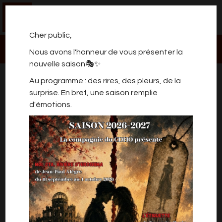
0
Cher public,
Nous avons l'honneur de vous présenter la
nouvelle saison🎭✨
SPECTACLE DE L'ATELIER
Au programme : des rires, des pleurs, de la
ENFANTS (9-12) DU
surprise. En bref, une saison remplie
MERCREDI
d'émotions.
Ce spectacle est réservé au cercle familial des