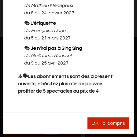
de Mathieu Menegaux
du 8 au 24 janvier 2027
Il n'y a rien à vous proposer pour l'instant.
Veuillez revenir plus tard.
🎭
L'étiquette
de Françoise Dorin
du 5 au 21 mars 2027
🎭
Je n'irai pas à Sing Sing
de Guillaume Roussel
du 9 au 25 avril 2027
⚠️🗣️Les abonnements sont dès à présent
ouverts, n'hésitez plus afin de pouvoir
profiter de 5 spectacles au prix de 4!
OK, j'ai compris