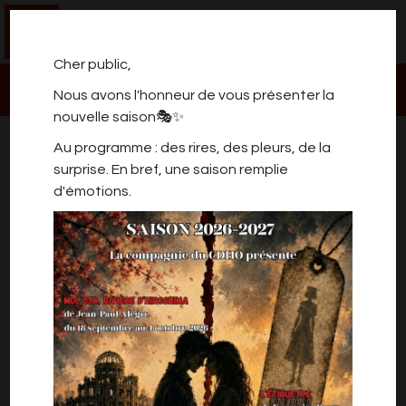
0
Cher public,
Nous avons l'honneur de vous présenter la
nouvelle saison🎭✨
STAGES D'ÉTÉ
Au programme : des rires, des pleurs, de la
surprise. En bref, une saison remplie
d'émotions.
Stages de théâtre enfants (7-12 ans),
Du 7 au 11 juillet, de 9h à 12h
Du 18 au 22 août, de 9h à 12h
25 €/stage. Uniquement sur inscription : cdho@
live.be