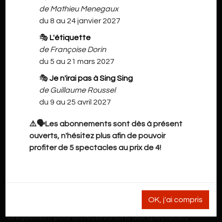
de Mathieu Menegaux
du 8 au 24 janvier 2027
🎭
L'étiquette
de Françoise Dorin
du 5 au 21 mars 2027
🎭
Je n'irai pas à Sing Sing
NOS INFORMATIONS
de Guillaume Roussel
du 9 au 25 avril 2027
Grand'Rue 41
⚠️🗣️Les abonnements sont dès à présent
7900 Leuze-en-Hainaut
ouverts, n'hésitez plus afin de pouvoir
profiter de 5 spectacles au prix de 4!
cdho@live.be
pour les stages / ateliers et les demandes de location
de salle
OK, j'ai compris
+32.493.02.94.29
Uniquement pour les réservations aux spectacles