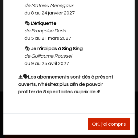
(Adaptation théâtrale : Marcel
de Mathieu Menegaux
Duhamel)
du 8 au 24 janvier 2027
Mise en scène : Chantal Dierick
Avec Jean-François Botquin, Georges Canart,
🎭
L'étiquette
Gilles Carpreau, Michel Ghislain,
de Françoise Dorin
Kevin Labrune, Frédéric Laebens, Georges
du 5 au 21 mars 2027
Plateau, Mélodie Pondeville, David Petit
🎭
Je n'irai pas à Sing Sing
de Guillaume Roussel
du 9 au 25 avril 2027
Il n'y a rien à vous proposer pour l'instant.
Veuillez revenir plus tard.
⚠️🗣️Les abonnements sont dès à présent
ouverts, n'hésitez plus afin de pouvoir
profiter de 5 spectacles au prix de 4!
OK, j'ai compris