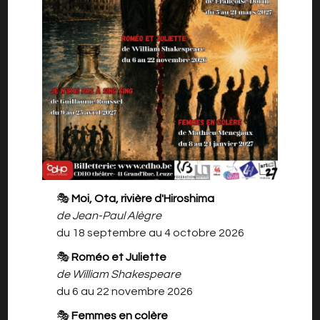
« Ils parlaient d'un coin à eux, juste un peu de
paix... » (Chantal Dierick - metteuse en scène)
Deux hommes unis par une promesse fragile.
Une amitié indéfectible. Un rêve :
celui de croire encore à demain.
Dans l'Amérique des années 30, l'espoir se
🎭
Moi, Ota, rivière d'Hiroshima
frotte à la brutalité du réel.
de Jean-Paul Alègre
Jusqu'où peut-on protéger l'innocence dans un
du 18 septembre au 4 octobre 2026
monde sans pitié? Voici une œuvre
bouleversante, entre tendresse et tragédie.
🎭
Roméo et Juliette
« Des souris et des hommes » est l’un des
de William Shakespeare
romans les plus connus de l'écrivain
du 6 au 22 novembre 2026
américain John Steinbeck, publié en 1937.
🎭
Femmes en colère