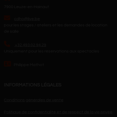
7900 Leuze-en-Hainaut
cdho@live.be
pour les stages / ateliers et les demandes de location
de salle
+32.493.02.94.29
Uniquement pour les réservations aux spectacles
Philippe Mathot
INFORMATIONS LÉGALES
Conditions générales de vente
Politique de confidentialité et de respect de la vie privée