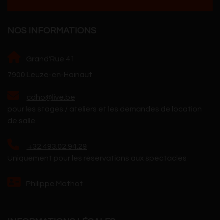
NOS INFORMATIONS
Grand'Rue 41
7900 Leuze-en-Hainaut
cdho@live.be
pour les stages / ateliers et les demandes de location
de salle
+32.493.02.94.29
Uniquement pour les réservations aux spectacles
Philippe Mathot