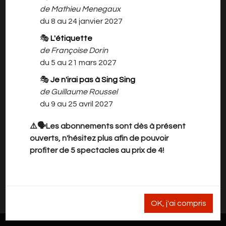
Jean-Luc Lagarce, auteur français, décédé à
de Mathieu Menegaux
l’âge de 38 ans, est l'un des auteurs
du 8 au 24 janvier 2027
contemporains les plus joués en France et à
🎭
L'étiquette
l’étranger. Ses textes, traduits en 25
de Françoise Dorin
langues, sont joués dans de nombreux pays.
du 5 au 21 mars 2027
Cette pièce, un drame familial
intemporel, a été portée au cinéma en 2016
🎭
Je n'irai pas à Sing Sing
par Xavier Dolan.
de Guillaume Roussel
du 9 au 25 avril 2027
Mise en scène : Mathilde Toubeau
Avec Sophie David, Guy Leroy, Mélodie
⚠️🗣️Les abonnements sont dès à présent
Pondeville, Christine Widar, Michaël Evrard
ouverts, n'hésitez plus afin de pouvoir
profiter de 5 spectacles au prix de 4!
Il n'y a rien à vous proposer pour l'instant.
Veuillez revenir plus tard.
OK, j'ai compris