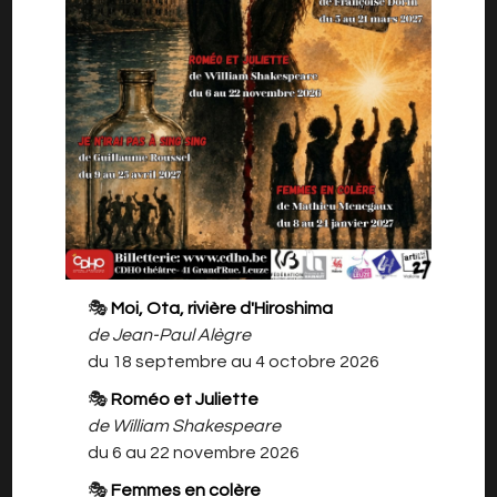
«Je décidai de retourner les voir, revenir sur mes
pas, aller sur mes traces et faire le voyage,
pour annoncer, lentement, avec soin, avec soin
et précision ma mort prochaine et
irrémédiable.» (Louis)
Après plusieurs années d’absence, Louis
revient dans sa famille pour y retrouver
🎭
Moi, Ota, rivière d'Hiroshima
sa mère, sa sœur, son frère et sa belle-sœur
de Jean-Paul Alègre
afin de leur annoncer sa mort
du 18 septembre au 4 octobre 2026
prochaine.
Mais au fil des conversations, le silence de
🎭
Roméo et Juliette
toutes ces années laisse place à la
de William Shakespeare
colère et aux reproches, mettant à rude
du 6 au 22 novembre 2026
épreuve ce fragile édifice familial.
🎭
Femmes en colère