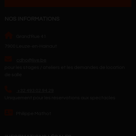
NOS INFORMATIONS
Grand'Rue 41
7900 Leuze-en-Hainaut
cdho@live.be
pour les stages / ateliers et les demandes de location
de salle
+32.493.02.94.29
Uniquement pour les réservations aux spectacles
Philippe Mathot