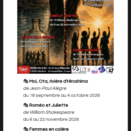
«Je décidai de retourner les voir, revenir sur mes
pas, aller sur mes traces et faire le voyage,
pour annoncer, lentement, avec soin, avec soin
et précision ma mort prochaine et
irrémédiable.» (Louis)
Après plusieurs années d’absence, Louis
revient dans sa famille pour y retrouver
🎭
Moi, Ota, rivière d'Hiroshima
sa mère, sa sœur, son frère et sa belle-sœur
de Jean-Paul Alègre
afin de leur annoncer sa mort
du 18 septembre au 4 octobre 2026
prochaine.
Mais au fil des conversations, le silence de
🎭
Roméo et Juliette
toutes ces années laisse place à la
de William Shakespeare
colère et aux reproches, mettant à rude
du 6 au 22 novembre 2026
épreuve ce fragile édifice familial.
🎭
Femmes en colère