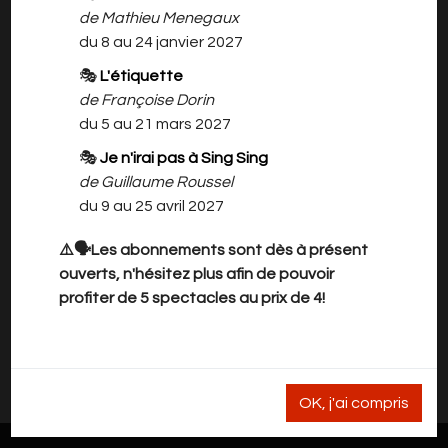
Jean-Luc Lagarce, auteur français, décédé à
de Mathieu Menegaux
l’âge de 38 ans, est l'un des auteurs
du 8 au 24 janvier 2027
contemporains les plus joués en France et à
🎭
L'étiquette
l’étranger. Ses textes, traduits en 25
de Françoise Dorin
langues, sont joués dans de nombreux pays.
du 5 au 21 mars 2027
Cette pièce, un drame familial
intemporel, a été portée au cinéma en 2016
🎭
Je n'irai pas à Sing Sing
par Xavier Dolan.
de Guillaume Roussel
du 9 au 25 avril 2027
Mise en scène : Mathilde Toubeau
Avec Sophie David, Guy Leroy, Mélodie
⚠️🗣️Les abonnements sont dès à présent
Pondeville, Christine Widar, Michaël Evrard
ouverts, n'hésitez plus afin de pouvoir
profiter de 5 spectacles au prix de 4!
Il n'y a rien à vous proposer pour l'instant.
Veuillez revenir plus tard.
OK, j'ai compris