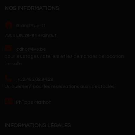
NOS INFORMATIONS
Grand'Rue 41
7900 Leuze-en-Hainaut
cdho@live.be
pour les stages / ateliers et les demandes de location
de salle
+32.493.02.94.29
Uniquement pour les réservations aux spectacles
Philippe Mathot
INFORMATIONS LÉGALES