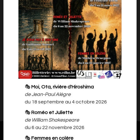
De Annick Bruyas
par l'Atelier Théâtre Adultes du Lundi,
dirigé et mis en scène par Marie Miquel.
Avec: Vincent Bottequin, Perrine Delanghe,
Nadia Demarteau, Seforah De Sousa
Rodrigues, Valériane Druart, Marie-Hélène
Franchomme, Laurent François, Laurence
Lunelli, Dominique Lassence, Valérie Stellian
🎭
Moi, Ota, rivière d'Hiroshima
de Jean-Paul Alègre
Il n'y a rien à vous proposer pour l'instant.
du 18 septembre au 4 octobre 2026
Veuillez revenir plus tard.
🎭
Roméo et Juliette
de William Shakespeare
du 6 au 22 novembre 2026
🎭
Femmes en colère