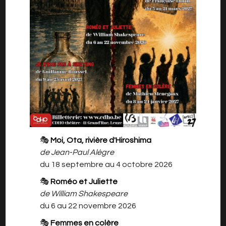
travers de langage avec tendresse et ironie.
Repéré sur de nombreuses scènes d’humour
dans le Nord et en Belgique, Robby, co-
fondateur du collectif l'Effet rire, séduit par sa
plume, son sens du rythme et sa sincérité. Un
spectacle rythmé, intelligent et plein de jeux
de mots !
A partir de 12 ans !
🎭
Moi, Ota, rivière d'Hiroshima
Entrée : prix unique 15 €
de Jean-Paul Alègre
du 18 septembre au 4 octobre 2026
Acheter vos places: Billetterie de "l'effet rire"
pour ROBBY Jeu, sept & mots es modalités de
🎭
Roméo et Juliette
réservation
de William Shakespeare
https://robby-jeu-sept-
du 6 au 22 novembre 2026
mots.eventsquare.store/zkvsekgrkoap
🎭
Femmes en colère