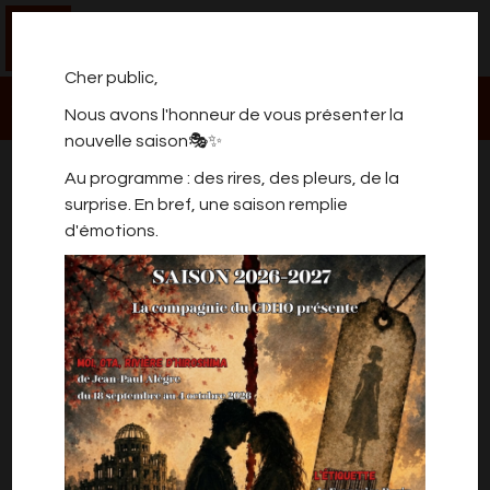
0
Cher public,
Nous avons l'honneur de vous présenter la
nouvelle saison🎭✨
ROBBY. JEU, SEPT & MOTS
Au programme : des rires, des pleurs, de la
surprise. En bref, une saison remplie
d'émotions.
Robby présente son premier spectacle : un
one-man-show mêlant absurde, autodérision
et humour belge décomplexé.
Quand les mots deviennent un terrain de jeu
Dans Jeu, Sept et Mots, tout devient prétexte
à rire — une phrase anodine, un souvenir
improbable, un détail du quotidien.
Entre absurdité et poésie, il révèle nos petits