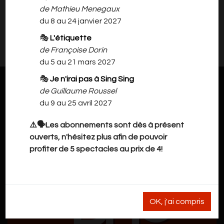
de Mathieu Menegaux
du 8 au 24 janvier 2027
Il n'y a rien à vous proposer pour l'instant.
🎭
L'étiquette
Veuillez revenir plus tard.
de Françoise Dorin
du 5 au 21 mars 2027
🎭
Je n'irai pas à Sing Sing
de Guillaume Roussel
du 9 au 25 avril 2027
⚠️🗣️Les abonnements sont dès à présent
ouverts, n'hésitez plus afin de pouvoir
profiter de 5 spectacles au prix de 4!
OK, j'ai compris