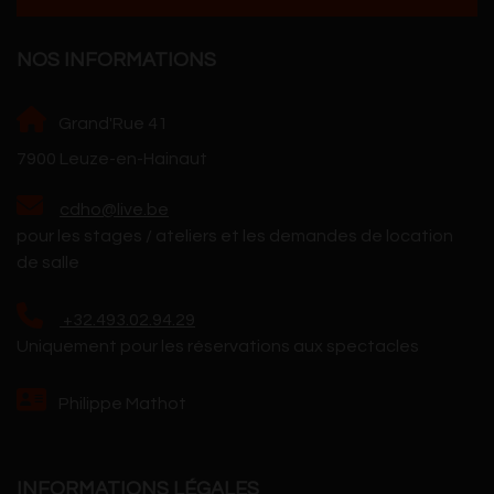
NOS INFORMATIONS
Grand'Rue 41
7900 Leuze-en-Hainaut
cdho@live.be
pour les stages / ateliers et les demandes de location
de salle
+32.493.02.94.29
Uniquement pour les réservations aux spectacles
Philippe Mathot
INFORMATIONS LÉGALES