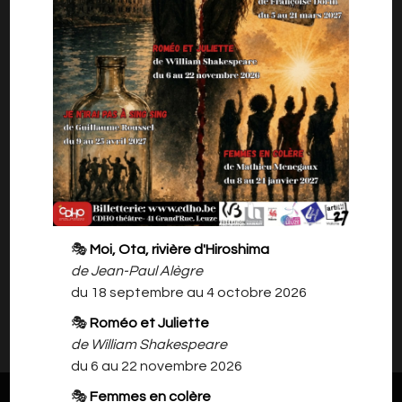
Quand les mots deviennent un terrain de jeu.
En décembre, Robby avait fait 2 soirées salle
comble avec ce premier one-man-show mêlant
absurde, autodérision et humour belge
décomplexé.
Vous n'avez pas pu le voir?
Courez vite sur sa billetterie pour réserver :
https://www.billetweb.fr/robby-jeu-sept-mots2
🎭
Moi, Ota, rivière d'Hiroshima
de Jean-Paul Alègre
du 18 septembre au 4 octobre 2026
Il n'y a rien à vous proposer pour l'instant.
🎭
Roméo et Juliette
Veuillez revenir plus tard.
de William Shakespeare
du 6 au 22 novembre 2026
🎭
Femmes en colère