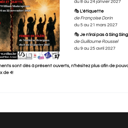
Avec: Catherine Barbieux, Julien
du 8 au 24 janvier 2027
Dumont, Mandy Duwelz, Colette
🎭
L'étiquette
Godfrin, Stephane Hautecoeur,
de Françoise Dorin
Francoise Lassaux, Cathy
du 5 au 21 mars 2027
Pecriaux, Nadège Piret
🎭
Je n'irai pas à Sing Sing
de Guillaume Roussel
du 9 au 25 avril 2027
nts sont dès à présent ouverts, n'hésitez plus afin de pouvoi
x de 4!
 n'y a rien à vous proposer pour l'instant. Veuillez revenir plus ta