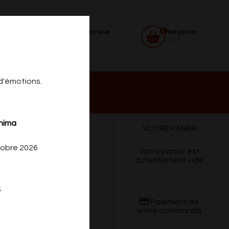
0
Identifiez-vous
Mon panier
0.00 €
 d'émotions.
 DU
CONTACT
shima
VOTRE PANIER
tobre 2026
Votre panier est
actuellement vide
6
Paiement de
votre commande