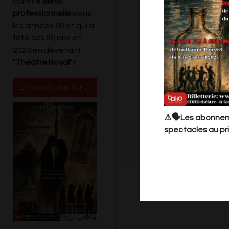
comme
semi-
professionnelle
dans
les années 80 et qui a
fêté ses 50 ans en
2023 en devenant
"Théâtre Royal"
!
En savoir plus sur le Cdho
⚠️🗣️Les abonneme
spectacles au pri
Il