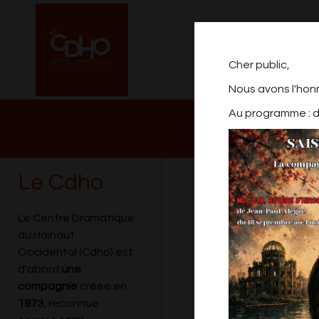
Cher public,
Nous avons l'hon
Au programme : de
NOTRE PROGRAM
2026/2027
Le Cdho
LA REPRÉSEN
Le Centre Dramatique
du Hainaut
Occidental (Cdho) est
d'abord
une
compagnie
créée en
1973
, reconnue