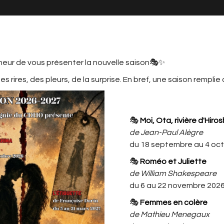
neur de vous présenter la nouvelle saison🎭✨
s rires, des pleurs, de la surprise. En bref, une saison remplie
MATION
LE CDHO, C'EST AUSSI ...
L'ACTU
CDHO
🎭
Moi, Ota, rivière d'Hiro
TATION N'EST PAS ANNULÉE
de Jean-Paul Alègre
du 18 septembre au 4 oc
🎭
Roméo et Juliette
De Jean-Pierre Martinez,
de William Shakespeare
par l'Atelier Théâtral Adultes du
du 6 au 22 novembre 202
Jeudi,
dirigé et mis en scène par Christine
🎭
Femmes en colère
Widar.
de Mathieu Menegaux