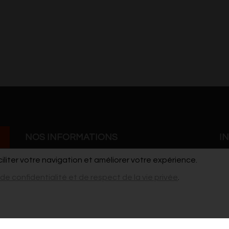
NOS INFORMATIONS
I
ciliter votre navigation et améliorer votre expérience.
Grand'Rue 41
Co
 de confidentialité et de respect de la vie privée
.
7900 Leuze-en-Hainaut
Po
cdho@live.be
vi
pour les stages / ateliers et les demandes de