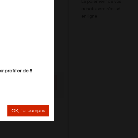
Le paiement de vos
achats sera réalisé
en ligne
r profiter de 5
rd.
OK, j'ai compris