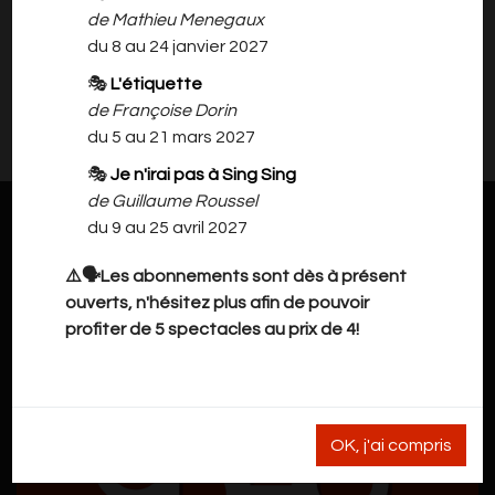
l'enfant!
de Mathieu Menegaux
du 8 au 24 janvier 2027
🎭
L'étiquette
Il n'y a rien à vous proposer pour l'instant.
de Françoise Dorin
Veuillez revenir plus tard.
du 5 au 21 mars 2027
🎭
Je n'irai pas à Sing Sing
de Guillaume Roussel
du 9 au 25 avril 2027
⚠️🗣️Les abonnements sont dès à présent
ouverts, n'hésitez plus afin de pouvoir
profiter de 5 spectacles au prix de 4!
OK, j'ai compris