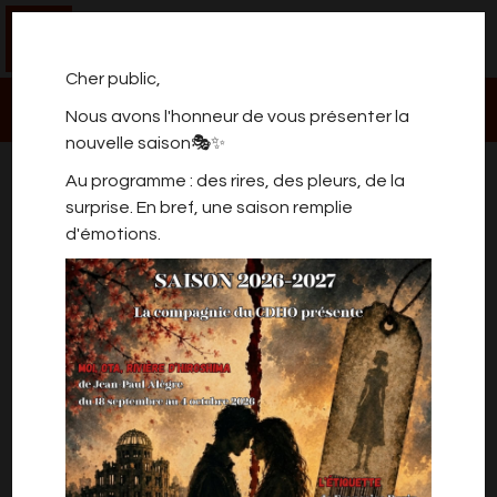
0
Cher public,
Nous avons l'honneur de vous présenter la
nouvelle saison🎭✨
SPECTACLE ATELIER ADOS
Au programme : des rires, des pleurs, de la
MARIE 11/13 ANS LUNDI
surprise. En bref, une saison remplie
d'émotions.
SPECTACLE ATELIER ADOS MARIE 12/14 ans
LUNDI 17h/18h30