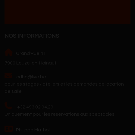
NOS INFORMATIONS
Grand'Rue 41
7900 Leuze-en-Hainaut
cdho@live.be
pour les stages / ateliers et les demandes de location
de salle
+32.493.02.94.29
Uniquement pour les réservations aux spectacles
Philippe Mathot