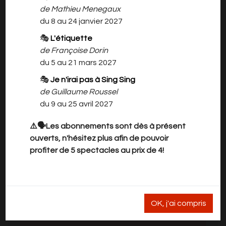
notre temps.
de Mathieu Menegaux
Une guitare c’est fait avec des cordes et du
du 8 au 24 janvier 2027
bois. Avec des cordes et du bois, on peut faire
🎭
L'étiquette
un pont, un pont entre les vivants, tous les
de Françoise Dorin
vivants dans leurs belles et riches diversités.
du 5 au 21 mars 2027
Accompagner le chant des possibles et faire
🎭
Je n'irai pas à Sing Sing
un plein de vie.
de Guillaume Roussel
Extrait du « Livre d’or » de
du 9 au 25 avril 2027
www.christianbecart.be :
« Nous avons ri, nous avons pleuré, nous avons
⚠️🗣️Les abonnements sont dès à présent
aimé, nous avons chanté : merci ! »
ouverts, n'hésitez plus afin de pouvoir
profiter de 5 spectacles au prix de 4!
Discographie et infos : www.christianbecart.be
- Facebook - You Tube
OK, j'ai compris
Il n'y a rien à vous proposer pour l'instant.
Veuillez revenir plus tard.