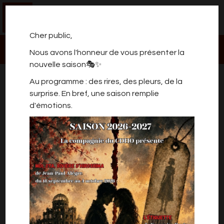
0
Cher public,
Nous avons l'honneur de vous présenter la
nouvelle saison🎭✨
ADIEU, MONSIEUR
Au programme : des rires, des pleurs, de la
HAFFMANN
surprise. En bref, une saison remplie
d'émotions.
De Jean-Philippe Daguerre
Mise en scène par Elise Foucart
Avec Sophie David, Frédéric Laebens, Guy
Leroy, Yves Laurent Van et Mary Widar
Paris-Mai 1942 : le port de l'étoile jaune pour les