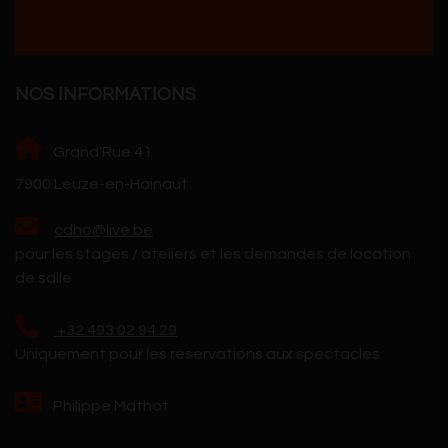
NOS INFORMATIONS
Grand'Rue 41
7900 Leuze-en-Hainaut
cdho@live.be
pour les stages / ateliers et les demandes de location
de salle
+32.493.02.94.29
Uniquement pour les réservations aux spectacles
Philippe Mathot