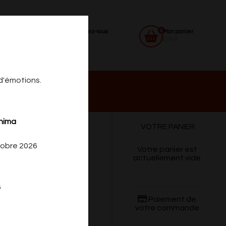
0
Identifiez-vous
Mon panier
0.00 €
 d'émotions.
 DU
CONTACT
shima
VOTRE PANIER
tobre 2026
Votre panier est
actuellement vide
6
Paiement de
votre commande