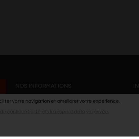
NOS INFORMATIONS
I
ciliter votre navigation et améliorer votre expérience.
Grand'Rue 41
Co
 de confidentialité et de respect de la vie privée
.
7900 Leuze-en-Hainaut
Po
cdho@live.be
vi
pour les stages / ateliers et les demandes de