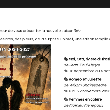
neur de vous présenter la nouvelle saison🎭✨
s rires, des pleurs, de la surprise. En bref, une saison remplie
MATION
LE CDHO, C'EST AUSSI ...
L'ACTU
CDHO
🎭
Moi, Ota, rivière d'Hiro
MOTS
de Jean-Paul Alègre
du 18 septembre au 4 oc
Autour de Jacques Prévert
🎭
Roméo et Juliette
de William Shakespeare
o
du 6 au 22 novembre 202
🎭
Femmes en colère
de Mathieu Menegaux