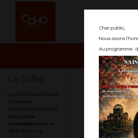
Cher public,
Nous avons l'hon
Au programme : de
NOTRE PROGRAM
2026/2027
Le Cdho
PRÉVERTISSI
Le Centre Dramatique
du Hainaut
Occidental (Cdho) est
Mise en scène Rudy Vic
d'abord
une
compagnie
créée en
par la Cie du CDHO
1973
, reconnue