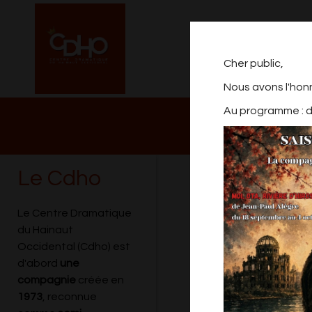
Cher public,
Nous avons l'hon
Au programme : de
NOTRE PROGRAM
2026/2027
Le Cdho
UN AMOUR CLA
Le Centre Dramatique
du Hainaut
Occidental (Cdho) est
d'abord
une
compagnie
créée en
1973
, reconnue