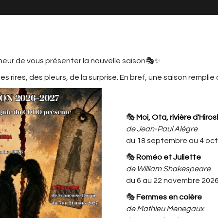
neur de vous présenter la nouvelle saison🎭✨
s rires, des pleurs, de la surprise. En bref, une saison remplie
MATION
LE CDHO, C'EST AUSSI ...
L'ACTU
CDHO
🎭
Moi, Ota, rivière d'Hiro
SSÉ X...XL
de Jean-Paul Alègre
du 18 septembre au 4 oc
UN AMOUR CLASSÉ X...XL
🎭
Roméo et Juliette
de Philippe DANVIN (Assistante à
de William Shakespeare
l'écriture : Carole PEETERS)
du 6 au 22 novembre 202
par la Compagnie des Sources
🎭
Femmes en colère
(Péruwelz)
de Mathieu Menegaux