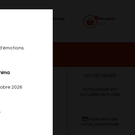
0
Identifiez-vous
Mon panier
0.00 €
 d'émotions.
 DU
CONTACT
shima
VOTRE PANIER
tobre 2026
Votre panier est
actuellement vide
6
Paiement de
votre commande