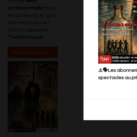
comme
semi-
professionnelle
dans
les années 80 et qui a
fêté ses 50 ans en
2023 en devenant
DUCHATEL, Aurélie LE
"Théâtre Royal"
!
En savoir plus sur le Cdho
Il
⚠️🗣️Les abonneme
spectacles au pri