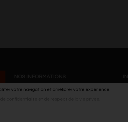
NOS INFORMATIONS
I
ciliter votre navigation et améliorer votre expérience.
Grand'Rue 41
Co
 de confidentialité et de respect de la vie privée
.
7900 Leuze-en-Hainaut
Po
cdho@live.be
vi
pour les stages / ateliers et les demandes de