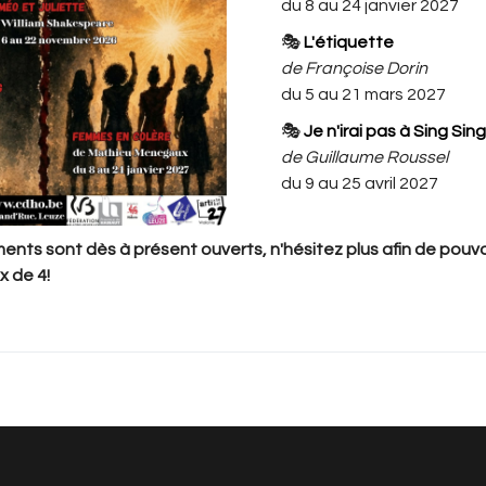
du 8 au 24 janvier 2027
🎭
L'étiquette
de Françoise Dorin
Mise en scène : Philippe DANVIN
du 5 au 21 mars 2027
Avec Faicel AZAOUZI, Nancy
NFANT et René PITOT
🎭
Je n'irai pas à Sing Sing
de Guillaume Roussel
du 9 au 25 avril 2027
 n'y a rien à vous proposer pour l'instant. Veuillez revenir plus ta
nts sont dès à présent ouverts, n'hésitez plus afin de pouvoi
x de 4!