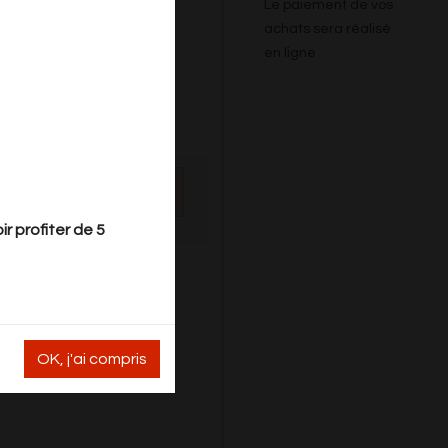
Le paiement de vos
achats sera réalisé
en ligne
rd.
r profiter de 5
OK, j'ai compris