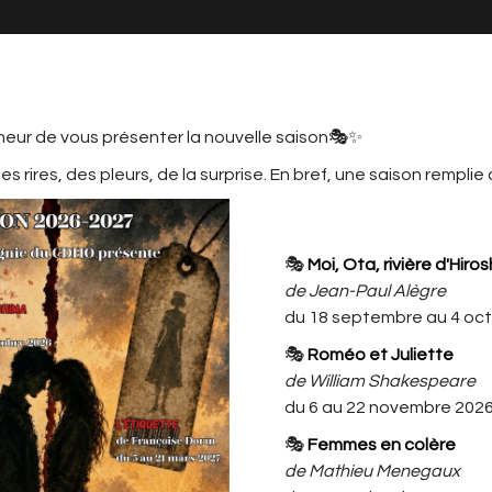
neur de vous présenter la nouvelle saison🎭✨
s rires, des pleurs, de la surprise. En bref, une saison remplie
MATION
LE CDHO, C'EST AUSSI ...
L'ACTU
CDHO
🎭
Moi, Ota, rivière d'Hiro
ES COMEDY CLUB!
de Jean-Paul Alègre
du 18 septembre au 4 oc
L'effet Rire! Stand Up - Humour
🎭
Roméo et Juliette
de William Shakespeare
sur Facebook ou Via l'adresse :
du 6 au 22 novembre 202
🎭
Femmes en colère
de Mathieu Menegaux