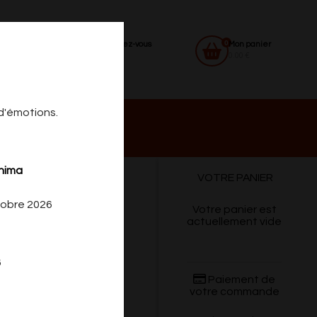
0
Identifiez-vous
Mon panier
0.00 €
 d'émotions.
 DU
CONTACT
shima
VOTRE PANIER
tobre 2026
Votre panier est
actuellement vide
6
Paiement de
votre commande