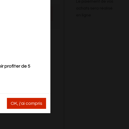
Le paiement de vos
achats sera réalisé
rd.
en ligne
r profiter de 5
OK, j'ai compris