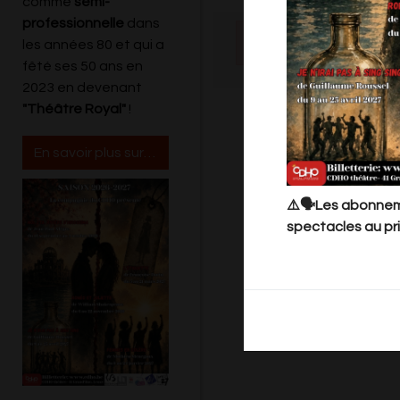
comme
semi-
professionnelle
dans
Il
les années 80 et qui a
fêté ses 50 ans en
2023 en devenant
"Théâtre Royal"
!
En savoir plus sur le Cdho
⚠️🗣️Les abonneme
spectacles au pri