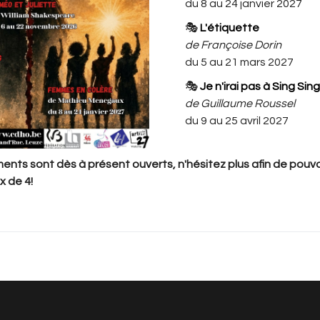
du 8 au 24 janvier 2027
🎭
L'étiquette
 n'y a rien à vous proposer pour l'instant. Veuillez revenir plus ta
de Françoise Dorin
du 5 au 21 mars 2027
🎭
Je n'irai pas à Sing Sing
de Guillaume Roussel
du 9 au 25 avril 2027
nts sont dès à présent ouverts, n'hésitez plus afin de pouvoi
x de 4!