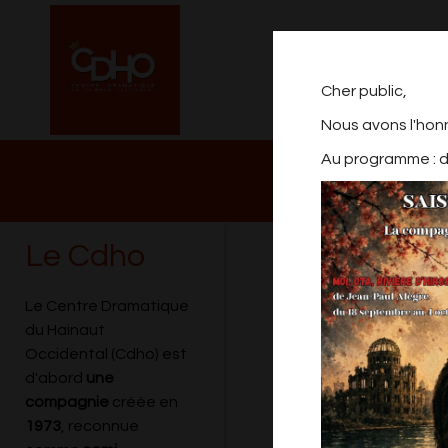
Cher public,
Nous avons l'hon
Au programme : de
NOTRE PROGRAM
2026/2027
Le Cdho
LEUZE ANGEL
Le Centre Dramatique
du Hainaut
Occidental (Cdho) est
reservation uniquement 
d'abord
une
compagnie
créée en
leffetrire@gmail.com
1973
, reconnue