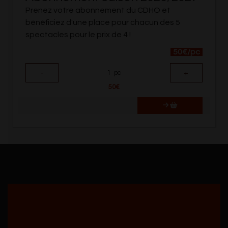
Prenez votre abonnement du CDHO et
bénéficiez d'une place pour chacun des 5
spectacles pour le prix de 4 !
50€/pc
-
+
1
pc
50
€