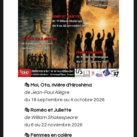
Abonnement PMR saison
2026/2027
Pour les personnes à mobilité réduite
Prenez votre abonnement du CDHO et
bénéficiez d'une place pour chacun des 5
spectacles pour le prix de 4 !
Attention : la carte PMR peut être demandée
pour vérification
40€/pc
🎭
Moi, Ota, rivière d'Hiroshima
de Jean-Paul Alègre
-
+
1
pc
du 18 septembre au 4 octobre 2026
40
€
🎭
Roméo et Juliette
de William Shakespeare
du 6 au 22 novembre 2026
🎭
Femmes en colère