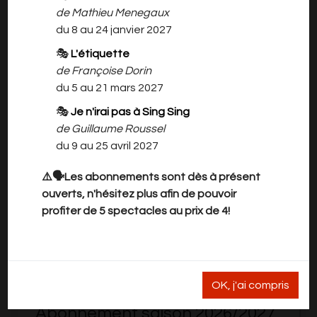
de Mathieu Menegaux
DANS LA MÊME CATÉGORIE ...
du 8 au 24 janvier 2027
🎭
L'étiquette
de Françoise Dorin
du 5 au 21 mars 2027
🎭
Je n'irai pas à Sing Sing
de Guillaume Roussel
du 9 au 25 avril 2027
⚠️🗣️Les abonnements sont dès à présent
ouverts, n'hésitez plus afin de pouvoir
profiter de 5 spectacles au prix de 4!
OK, j'ai compris
Abonnement saison 2026/2027