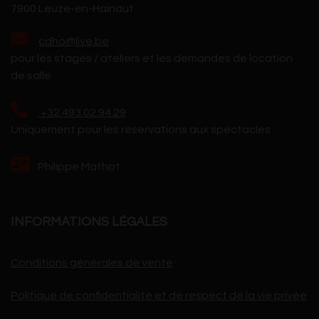
7900 Leuze-en-Hainaut
cdho@live.be
pour les stages / ateliers et les demandes de location
de salle
+32.493.02.94.29
Uniquement pour les réservations aux spectacles
Philippe Mathot
INFORMATIONS LÉGALES
Conditions générales de vente
Politique de confidentialité et de respect de la vie privée