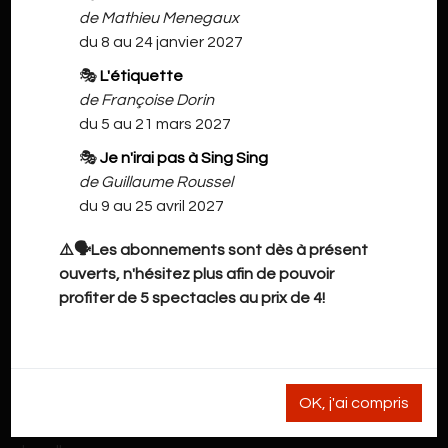
de Mathieu Menegaux
du 8 au 24 janvier 2027
🎭
L'étiquette
de Françoise Dorin
du 5 au 21 mars 2027
🎭
Je n'irai pas à Sing Sing
de Guillaume Roussel
du 9 au 25 avril 2027
⚠️🗣️Les abonnements sont dès à présent
NOS INFORMATIONS
ouverts, n'hésitez plus afin de pouvoir
profiter de 5 spectacles au prix de 4!
Grand'Rue 41
7900 Leuze-en-Hainaut
OK, j'ai compris
cdho@live.be
pour les stages / ateliers et les demandes de location