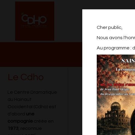
Cher public,
Nous avons l'hon
Au programme : de
NOTRE PROGRAM
2026/2027
Le Cdho
SPECTACLE AT
Le Centre Dramatique
du Hainaut
Occidental (Cdho) est
d'abord
une
compagnie
créée en
1973
, reconnue