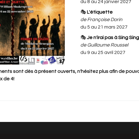
du 8 au 24 janvier 2027
des enfants participants aux
🎭
L'étiquette
ateliers.
de Françoise Dorin
du 5 au 21 mars 2027
 les places au nom de l'enfant
 16h30 (15h SPECTACLE)
🎭
Je n'irai pas à Sing Sing
 à 16h30 (15h SPECTACLE)
de Guillaume Roussel
du 9 au 25 avril 2027
à 5 places par famille par jour. Si vous
nts sont dès à présent ouverts, n'hésitez plus afin de pouvoi
veuillez nous l'informer par mail au
x de 4!
 places en plus. Nous nous réservons le droit
ises en supplément. Ceci afin de garantir la
 voir leurs enfants.