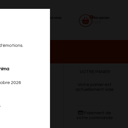
0
Identifiez-vous
Mon panier
0.00 €
 d'émotions.
 DU
CONTACT
shima
VOTRE PANIER
CREDI
tobre 2026
Votre panier est
actuellement vide
6
Paiement de
votre commande