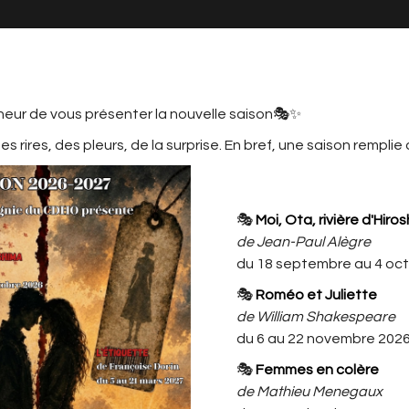
neur de vous présenter la nouvelle saison🎭✨
s rires, des pleurs, de la surprise. En bref, une saison remplie
MATION
LE CDHO, C'EST AUSSI ...
L'ACTU
CDHO
🎭
Moi, Ota, rivière d'Hiro
ELIER ENFANTS MARIE 7/9 ANS MER
de Jean-Paul Alègre
du 18 septembre au 4 oc
SPECTACLE ATELIER ENFANTS
🎭
Roméo et Juliette
MARIE 7/9 ans MERCREDI
de William Shakespeare
(14h/15h30)
du 6 au 22 novembre 202
Attention ce spectacle est
🎭
Femmes en colère
uniquement réservé aux membres
de Mathieu Menegaux
du cercle familial