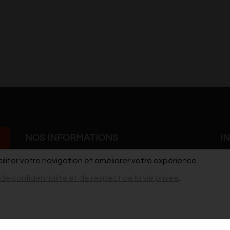
NOS INFORMATIONS
I
ciliter votre navigation et améliorer votre expérience.
Grand'Rue 41
Co
 de confidentialité et de respect de la vie privée
.
7900 Leuze-en-Hainaut
Po
cdho@live.be
vi
pour les stages / ateliers et les demandes de