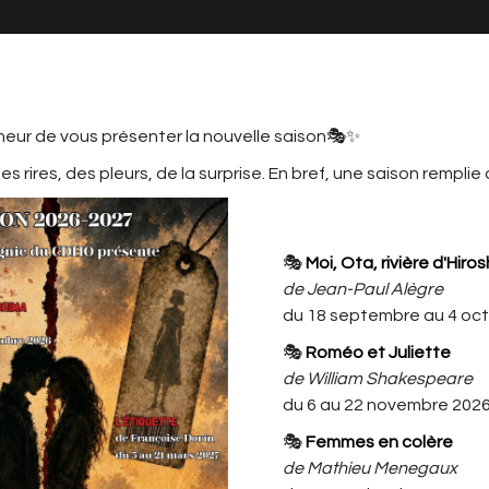
neur de vous présenter la nouvelle saison🎭✨
s rires, des pleurs, de la surprise. En bref, une saison remplie
MATION
LE CDHO, C'EST AUSSI ...
L'ACTU
CDHO
🎭
Moi, Ota, rivière d'Hiro
ELIER ENFANTS MARIE 9/12 ANS MA
de Jean-Paul Alègre
du 18 septembre au 4 oc
SPECTACLE ATELIER ENFANTS
🎭
Roméo et Juliette
MARIE 9/12 ans MARDI (16h30/18h)
de William Shakespeare
Attention ce spectacle est
du 6 au 22 novembre 202
uniquement réservé aux membres
🎭
Femmes en colère
du cercle familial
de Mathieu Menegaux
des enfants participants aux