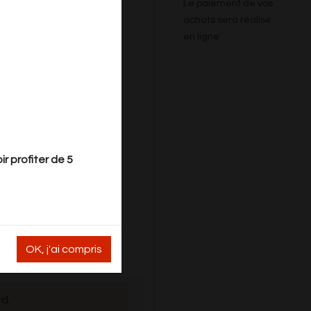
Le paiement de vos
achats sera réalisé
en ligne
r profiter de 5
OK, j'ai compris
rd.