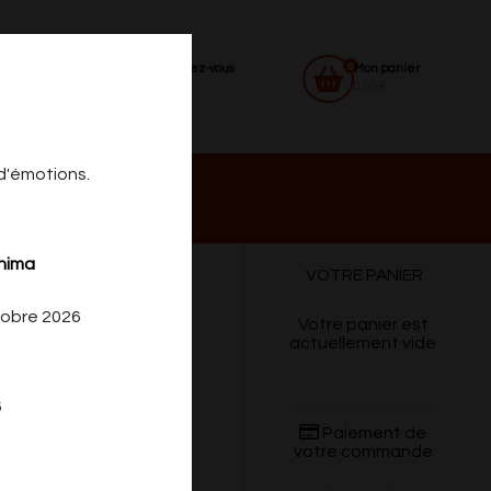
0
Identifiez-vous
Mon panier
0.00 €
 d'émotions.
 DU
CONTACT
shima
VOTRE PANIER
RDI
tobre 2026
Votre panier est
actuellement vide
6
Paiement de
votre commande