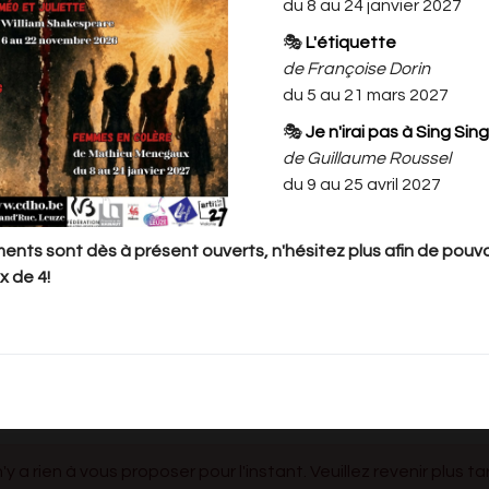
du 8 au 24 janvier 2027
ateliers.
🎭
L'étiquette
de Françoise Dorin
 les places au nom de l'enfant
du 5 au 21 mars 2027
 (19h30 SPECTACLE)
19h30 SPECTACLE)
🎭
Je n'irai pas à Sing Sing
de Guillaume Roussel
à 4 places par famille par jour. Si vous
du 9 au 25 avril 2027
veuillez nous l'informer par mail au
nts sont dès à présent ouverts, n'hésitez plus afin de pouvoi
x de 4!
 places en plus.Nous nous réservons le droit de
ises en supplément. Ceci afin de garantir la
 voir leurs enfants.
 n'y a rien à vous proposer pour l'instant. Veuillez revenir plus ta