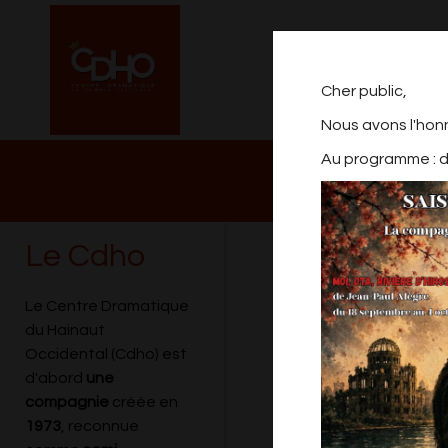
Cher public,
Nous avons l'hon
Au programme : de
NOTRE PROGRAM
2026/2027
Le Cdho
SPECTACLE AT
Le Centre Dramatique
du Hainaut
Occidental (Cdho) est
d'abord
une
compagnie
créée en
1973
, reconnue