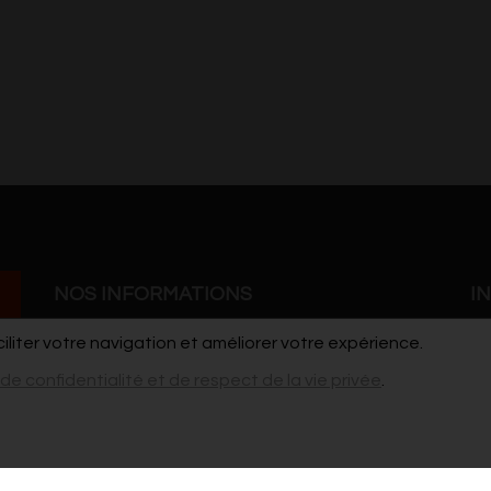
NOS INFORMATIONS
I
ciliter votre navigation et améliorer votre expérience.
Grand'Rue 41
Co
 de confidentialité et de respect de la vie privée
.
7900 Leuze-en-Hainaut
Po
cdho@live.be
vi
pour les stages / ateliers et les demandes de