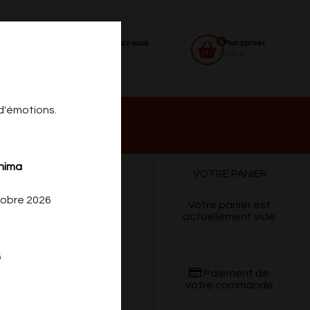
0
Identifiez-vous
Mon panier
0.00 €
 d'émotions.
 DU
CONTACT
shima
VOTRE PANIER
CREDI
tobre 2026
Votre panier est
actuellement vide
6
Paiement de
votre commande