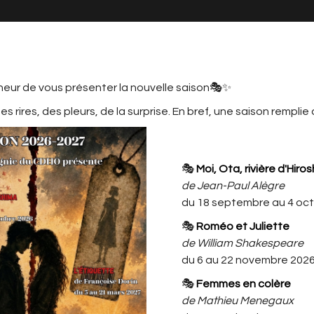
neur de vous présenter la nouvelle saison🎭✨
s rires, des pleurs, de la surprise. En bref, une saison remplie
MATION
LE CDHO, C'EST AUSSI ...
L'ACTU
CDHO
🎭
Moi, Ota, rivière d'Hiro
ELIER ENFANTS MARIE 7/9 ANS MER
de Jean-Paul Alègre
du 18 septembre au 4 oc
SPECTACLE ATELIER ENFANTS
🎭
Roméo et Juliette
MARIE 7/9 ans MERCREDI
de William Shakespeare
(14h/15h30)
du 6 au 22 novembre 202
Attention ce spectacle est
🎭
Femmes en colère
uniquement réservé aux membres
de Mathieu Menegaux
du cercle familial