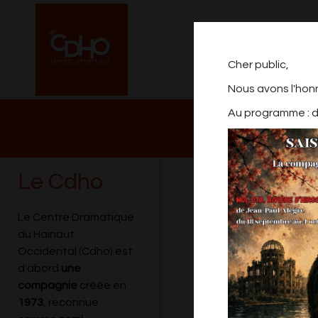
Cher public,
Nous avons l'hon
Au programme : de
NOTRE PROGRAM
2026/2027
Le Cdho
SPECTACLE AT
Le Centre Dramatique
du Hainaut
Occidental (Cdho) est
d'abord
une
compagnie
créée en
1973
, reconnue