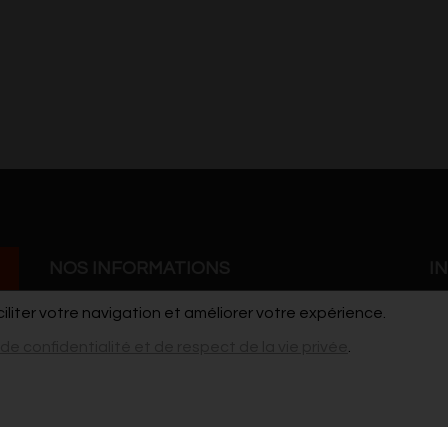
NOS INFORMATIONS
I
ciliter votre navigation et améliorer votre expérience.
Grand'Rue 41
Co
 de confidentialité et de respect de la vie privée
.
7900 Leuze-en-Hainaut
Po
cdho@live.be
vi
pour les stages / ateliers et les demandes de