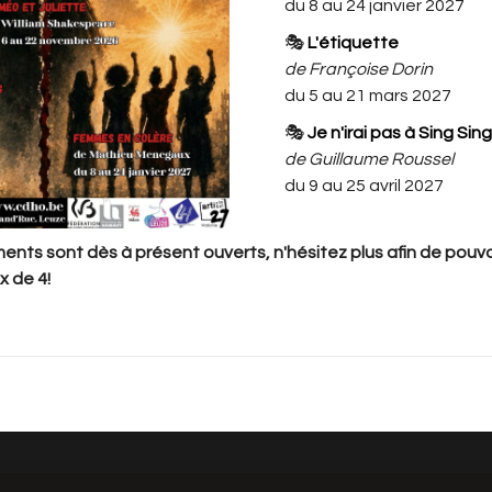
du 8 au 24 janvier 2027
des enfants participants aux
🎭
L'étiquette
ateliers.
de Françoise Dorin
du 5 au 21 mars 2027
 les places au nom de l'enfant
 16h30 (15h SPECTACLE)
🎭
Je n'irai pas à Sing Sing
 à 16h30 (15h SPECTACLE)
de Guillaume Roussel
du 9 au 25 avril 2027
à 5 places par famille par jour. Si vous
nts sont dès à présent ouverts, n'hésitez plus afin de pouvoi
veuillez nous l'informer par mail au
x de 4!
 places en plus. Nous nous réservons le droit
ises en supplément. Ceci afin de garantir la
 voir leurs enfants.