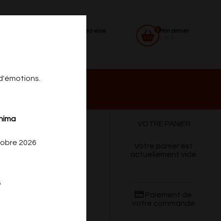
0
Identifiez-vous
Mon panier
0.00 €
 d'émotions.
 DU
CONTACT
shima
VOTRE PANIER
REDI
tobre 2026
Votre panier est
actuellement vide
6
Paiement de
votre commande