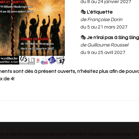
du 8 au 24 janvier 2027
ateliers.
🎭
L'étiquette
de Françoise Dorin
 à 19H ( 17h SPECTACLE)
du 5 au 21 mars 2027
h30 à 19h (17h SPECTACLE)
🎭
Je n'irai pas à Sing Sing
à 3 places par famille par jour. Si vous
de Guillaume Roussel
du 9 au 25 avril 2027
veuillez nous l'informer par mail au
nts sont dès à présent ouverts, n'hésitez plus afin de pouvoi
 places en plus. Nous nous réservons le droit
x de 4!
ises en supplément. Ceci afin de garantir la
 voir leurs enfants.
 les places au nom de l'enfant
 n'y a rien à vous proposer pour l'instant. Veuillez revenir plus ta