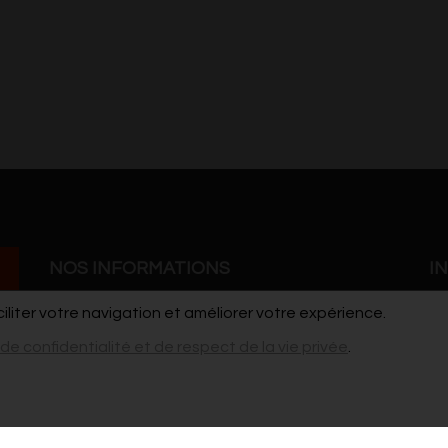
NOS INFORMATIONS
I
ciliter votre navigation et améliorer votre expérience.
Grand'Rue 41
Co
 de confidentialité et de respect de la vie privée
.
7900 Leuze-en-Hainaut
Po
cdho@live.be
vi
pour les stages / ateliers et les demandes de