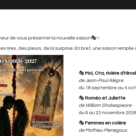
neur de vous présenter la nouvelle saison🎭✨
s rires, des pleurs, de la surprise. En bref, une saison remplie
MATION
LE CDHO, C'EST AUSSI ...
L'ACTU
CDHO
🎭
Moi, Ota, rivière d'Hiro
ELIER ADOS MARIE 13/15 ANS MERC
de Jean-Paul Alègre
du 18 septembre au 4 oc
SPECTACLE ATELIER ADOS MARIE
🎭
Roméo et Juliette
13/15 ans MERCREDI 17h30/19h
de William Shakespeare
Attention ce spectacle est
du 6 au 22 novembre 202
uniquement réservé aux membres
🎭
Femmes en colère
du cercle familial
de Mathieu Menegaux
des enfants participants aux