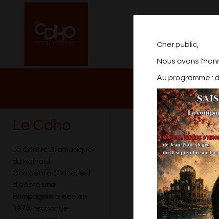
Cher public,
Nous avons l'hon
Au programme : de
NOTRE PROGRAM
2026/2027
Le Cdho
SPECTACLE AT
Le Centre Dramatique
du Hainaut
Occidental (Cdho) est
d'abord
une
compagnie
créée en
1973
, reconnue